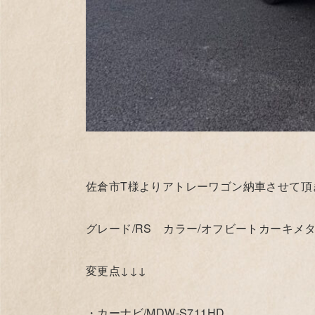
佐倉市T様よりアトレーワゴン納車させて頂
グレード/RS カラー/オフビートカーキメ
変更点↓↓↓
・カーナビ/MDW-S711HD